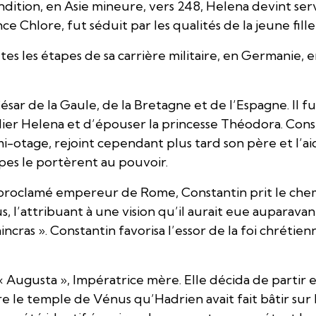
ndition, en Asie mineure, vers 248, Helena devint se
e Chlore, fut séduit par les qualités de la jeune fille 
es les étapes de sa carrière militaire, en Germanie, e
ar de la Gaule, de la Bretagne et de l’Espagne. Il fut
ier Helena et d’épouser la princesse Théodora. Const
i-otage, rejoint cependant plus tard son père et l’ai
upes le portèrent au pouvoir.
t proclamé empereur de Rome, Constantin prit le chemin
, l’attribuant à une vision qu’il aurait eue auparavant 
vaincras ». Constantin favorisa l’essor de la foi chrét
Augusta », Impératrice mère. Elle décida de partir en 
ire le temple de Vénus qu’Hadrien avait fait bâtir sur 