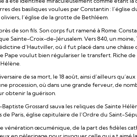
une a été identifiée miraculeusement comme étant la 
res des basiliques voulues par Constantin : l’église d
oliviers, l’église de la grotte de Bethléem.
rès de son fils. Son corps fut ramené à Rome. Consta
ilique Sainte-Croix-de-Jérusalem. Vers 840, un moine
dictine d’Hautviller, où il fut placé dans une châsse d
e Pape voulut bien régulariser le transfert. Riche de 
 Hélène.
ersaire de sa mort, le 18 août, ainsi d’ailleurs qu’aux 
d’une procession, où dans une grande ferveur, de nom
r obtenir la guérison.
-Baptiste Grossard sauva les reliques de Sainte Hélè
s de Paris, église capitulaire de l’Ordre du Saint-Sép
ne vénération œcuménique, de la part des fidèles cat
x en pèlerinage pour invoquer celle qui a t aimé la