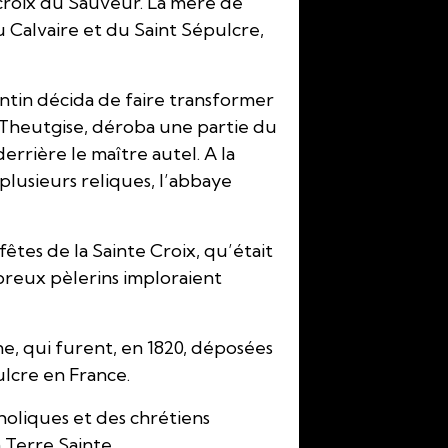
croix du Sauveur. La mère de
u Calvaire et du Saint Sépulcre,
ntin décida de faire transformer
, Theutgise, déroba une partie du
errière le maître autel. A la
plusieurs reliques, l’abbaye
fêtes de la Sainte Croix, qu’était
breux pèlerins imploraient
ne, qui furent, en 1820, déposées
ulcre en France.
holiques et des chrétiens
 Terre Sainte.